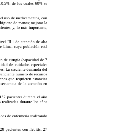
 10.5%, de los cuales 60% se
en el uso de medicamentos, con
 higiene de manos; mejorar la
ientes, y, lo más importante,
vel III-1 de atención de alta
de Lima, cuya población está
o de cirugía (capacidad de 7
idad de cuidados especiales
ntes. La creciente demanda del
suficiente número de recursos
ones que requieren estancias
nsecuencia de la atención en
4157 pacientes durante el año
realizadas durante los años
cos de enfermería realizando
28 pacientes con flebitis, 27