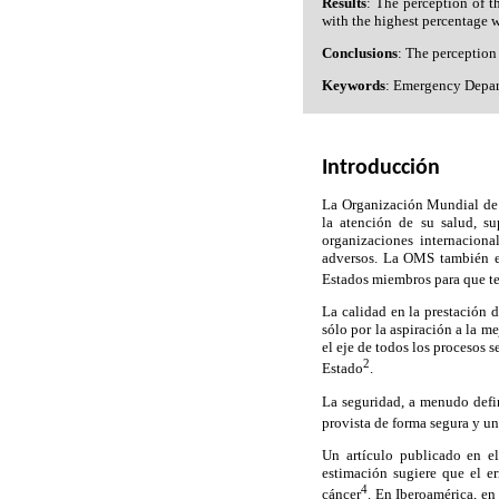
Results
: The perception of t
with the highest percentage 
Conclusions
: The perception
Keywords
: Emergency Depart
Introducción
La Organización Mundial de l
la atención de su salud, s
organizaciones internaciona
adversos. La OMS también es
Estados miembros para que ten
La calidad en la prestación 
sólo por la aspiración a la m
el eje de todos los procesos 
2
Estado
.
La seguridad, a menudo defin
provista de forma segura y un
Un artículo publicado en e
estimación sugiere que el er
4
cáncer
. En Iberoamérica, en