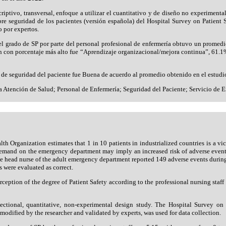
criptivo, transversal, enfoque a utilizar el cuantitativo y de diseño no experimental
bre seguridad de los pacientes (versión española) del Hospital Survey on Patient 
o por expertos.
el grado de SP por parte del personal profesional de enfermería obtuvo un promedi
n con porcentaje más alto fue “Aprendizaje organizacional/mejora continua”, 61.1
 de seguridad del paciente fue Buena de acuerdo al promedio obtenido en el estudi
la Atención de Salud; Personal de Enfermería; Seguridad del Paciente; Servicio de 
th Organization estimates that 1 in 10 patients in industrialized countries is a vic
demand on the emergency department may imply an increased risk of adverse event
he head nurse of the adult emergency department reported 149 adverse events during 
 were evaluated as correct.
rception of the degree of Patient Safety according to the professional nursing st
-sectional, quantitative, non-experimental design study. The Hospital Survey on
modified by the researcher and validated by experts, was used for data collection.