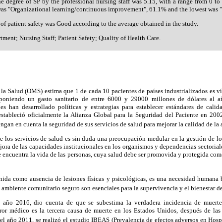
he degree of SP by the professional nursing staff was 5.15, with a range from 0 t
was "Organizational learning/continuous improvement", 61.1% and the lowest was "
 of patient safety was Good according to the average obtained in the study.
ment; Nursing Staff; Patient Safety; Quality of Health Care.
a Salud (OMS) estima que 1 de cada 10 pacientes de países industrializados es v
uponiendo un gasto sanitario de entre 6000 y 29000 millones de dólares al a
les han desarrollado políticas y estrategias para establecer estándares de cali
tableció oficialmente la Alianza Global para la Seguridad del Paciente en 200
gan en cuenta la seguridad de sus servicios de salud para mejorar la calidad de la
de los servicios de salud es sin duda una preocupación medular en la gestión de lo
ejora de las capacidades institucionales en los organismos y dependencias sectorial
se encuentra la vida de las personas, cuya salud debe ser promovida y protegida co
ida como ausencia de lesiones físicas y psicológicas, es una necesidad humana bá
 ambiente comunitario seguro son esenciales para la supervivencia y el bienestar d
l año 2016, dio cuenta de que se subestima la verdadera incidencia de muerte
ror médico es la tercera causa de muerte en los Estados Unidos, después de las
 el año 2011, se realizó el estudio IBEAS (Prevalencia de efectos adversos en Hosp