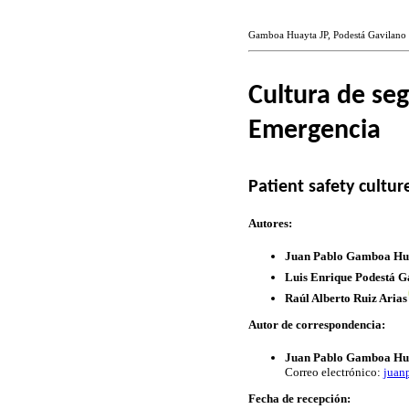
Gamboa Huayta JP, Podestá Gavilano L
Cultura de seg
Emergencia
Patient safety cultu
Autores:
Juan Pablo Gamboa Hu
Luis Enrique Podestá G
Raúl Alberto Ruiz Arias
Autor de correspondencia:
Juan Pablo Gamboa Hu
Correo electrónico:
juan
Fecha de recepción: