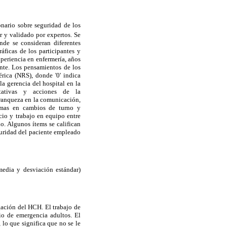
onario sobre seguridad de los
or y validado por expertos. Se
onde se consideran diferentes
ráficas de los participantes y
periencia en enfermería, años
ente. Los pensamientos de los
érica (NRS), donde '0' indica
a gerencia del hospital en la
ctativas y acciones de la
franqueza en la comunicación,
lemas en cambios de turno y
icio y trabajo en equipo entre
o. Algunos ítems se califican
eguridad del paciente empleado
 media y desviación estándar)
igación del HCH. El trabajo de
cio de emergencia adultos. El
 lo que significa que no se le