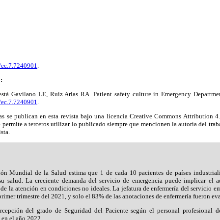
6/ec.7.7240901
.
:
tá Gavilano LE, Ruiz Arias RA. Patient safety culture in Emergency Departmen
6/ec.7.7240901
.
as se publican en esta revista bajo una licencia Creative Commons Attribution 4
e permite a terceros utilizar lo publicado siempre que mencionen la autoría del trab
ista.
ión Mundial de la Salud estima que 1 de cada 10 pacientes de países industrial
su salud. La creciente demanda del servicio de emergencia puede implicar el 
e la atención en condiciones no ideales. La jefatura de enfermería del servicio e
primer trimestre del 2021, y solo el 83% de las anotaciones de enfermería fueron ev
ercepción del grado de Seguridad del Paciente según el personal profesional d
en el año 2022.