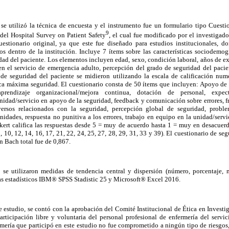
 se utilizó la técnica de encuesta y el instrumento fue un formulario tipo Cuesti
9
 del Hospital Survey on Patient Safety
, el cual fue modificado por el investigad
uestionario original, ya que este fue diseñado para estudios institucionales, d
os dentro de la institución. Incluye 7 ítems sobre las características sociodemog
dad del paciente. Los elementos incluyen edad, sexo, condición laboral, años de ex
 en el servicio de emergencia adulto, percepción del grado de seguridad del paci
 de seguridad del paciente se midieron utilizando la escala de calificación num
ca máxima seguridad. El cuestionario consta de 50 ítems que incluyen: Apoyo de l
aprendizaje organizacional/mejora continua, dotación de personal, expe
unidad/servicio en apoyo de la seguridad, feedback y comunicación sobre errores, 
versos relacionados con la seguridad, percepción global de seguridad, prob
unidades, respuesta no punitiva a los errores, trabajo en equipo en la unidad/serv
ikert califica las respuestas desde 5 = muy de acuerdo hasta 1 = muy en desacuerd
, 10, 12, 14, 16, 17, 21, 22, 24, 25, 27, 28, 29, 31, 33 y 39). El cuestionario de s
on Bach total fue de 0,867.
s se utilizaron medidas de tendencia central y dispersión (número, porcentaje,
as estadísticos IBM® SPSS Stadistic 25 y Microsoft® Excel 2016.
te estudio, se contó con la aprobación del Comité Institucional de Ética en Invest
articipación libre y voluntaria del personal profesional de enfermería del servi
mería que participó en este estudio no fue comprometido a ningún tipo de riesgos,