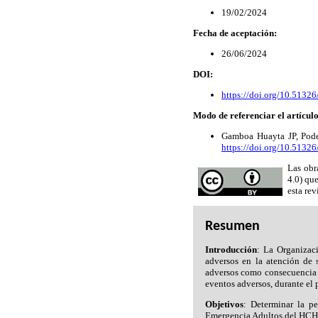
19/02/2024
Fecha de aceptación:
26/06/2024
DOI:
https://doi.org/10.5132
Modo de referenciar el artículo
Gamboa Huayta JP, Podes
https://doi.org/10.5132
Las obr
4.0) qu
esta rev
Resumen
Introducción
: La Organizac
adversos en la atención de 
adversos como consecuencia d
eventos adversos, durante el 
Objetivos
: Determinar la p
Emergencia Adultos del HCH 