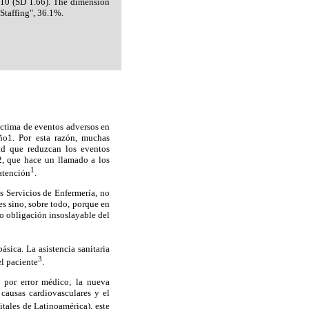
o 10 (SD 1.66). The dimension
Staffing", 36.1%.
íctima de eventos adversos en
ño1. Por esta razón, muchas
dad que reduzcan los eventos
2, que hace un llamado a los
1
 atención
.
s Servicios de Enfermería, no
es sino, sobre todo, porque en
mo obligación insoslayable del
sica. La asistencia sanitaria
3
el paciente
.
 por error médico; la nueva
 causas cardiovasculares y el
itales de Latinoamérica), este