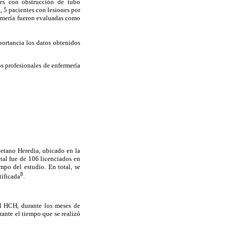
tes con obstrucción de tubo
, 5 pacientes con lesiones por
ermería fueron evaluadas como
portancia los datos obtenidos
os profesionales de enfermería
yetano Heredia, ubicado en la
otal fue de 106 licenciados en
mpo del estudio. En total, se
8
tificada
.
el HCH, durante los meses de
ante el tiempo que se realizó