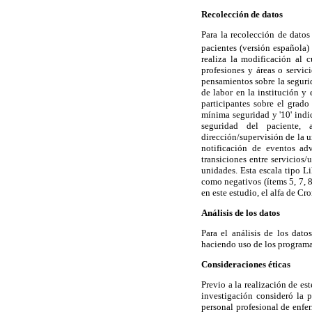
Recolección de datos
Para la recolección de datos
pacientes (versión española)
realiza la modificación al c
profesiones y áreas o servici
pensamientos sobre la seguri
de labor en la institución y
participantes sobre el grado
mínima seguridad y '10' indi
seguridad del paciente, 
dirección/supervisión de la 
notificación de eventos ad
transiciones entre servicios/
unidades. Esta escala tipo L
como negativos (ítems 5, 7, 8
en este estudio, el alfa de Cr
Análisis de los datos
Para el análisis de los dato
haciendo uso de los program
Consideraciones éticas
Previo a la realización de es
investigación consideró la p
personal profesional de enfer