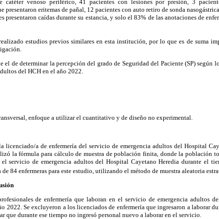
de catéter venoso periférico, 41 pacientes con lesiones por presión, 3 pacien
e presentaron eritemas de pañal, 12 pacientes con auto retiro de sonda nasogástrica
es presentaron caídas durante su estancia, y solo el 83% de las anotaciones de enf
realizado estudios previos similares en esta institución, por lo que es de suma im
tigación.
ue el de determinar la percepción del grado de Seguridad del Paciente (SP) según l
dultos del HCH en el año 2022.
ransversal, enfoque a utilizar el cuantitativo y de diseño no experimental.
/la licenciado/a de enfermería del servicio de emergencia adultos del Hospital Ca
lizó la fórmula para cálculo de muestra de población finita, donde la población t
el servicio de emergencia adultos del Hospital Cayetano Heredia durante el tie
de 84 enfermeras para este estudio, utilizando el método de muestra aleatoria estra
lusión
profesionales de enfermería que laboran en el servicio de emergencia adultos d
o 2022. Se excluyeron a los licenciados de enfermería que ingresaron a laborar dur
tar que durante ese tiempo no ingresó personal nuevo a laborar en el servicio.