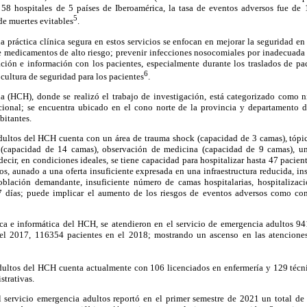
58 hospitales de 5 países de Iberoamérica, la tasa de eventos adversos fue de
5
de muertes evitables
.
na práctica clínica segura en estos servicios se enfocan en mejorar la seguridad 
e medicamentos de alto riesgo; prevenir infecciones nosocomiales por inadecuada
ción e información con los pacientes, especialmente durante los traslados de pac
6
cultura de seguridad para los pacientes
.
 (HCH), donde se realizó el trabajo de investigación, está categorizado como ni
cional; se encuentra ubicado en el cono norte de la provincia y departamento 
bitantes.
dultos del HCH cuenta con un área de trauma shock (capacidad de 3 camas), tópic
 (capacidad de 14 camas), observación de medicina (capacidad de 9 camas), un
ecir, en condiciones ideales, se tiene capacidad para hospitalizar hasta 47 pacie
os, aunado a una oferta insuficiente expresada en una infraestructura reducida, in
blación demandante, insuficiente número de camas hospitalarias, hospitalizaci
7 días; puede implicar el aumento de los riesgos de eventos adversos como co
ica e informática del HCH, se atendieron en el servicio de emergencia adultos 9
el 2017, 116354 pacientes en el 2018; mostrando un ascenso en las atenciones 
dultos del HCH cuenta actualmente con 106 licenciados en enfermería y 129 técni
strativas.
l servicio emergencia adultos reportó en el primer semestre de 2021 un total de 