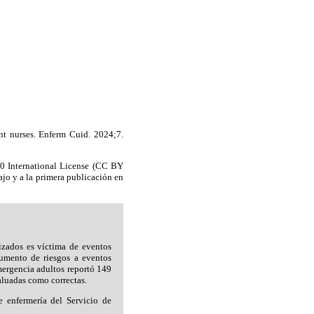
t nurses. Enferm Cuid. 2024;7.
.0 International License (CC BY
ajo y a la primera publicación en
izados es víctima de eventos
aumento de riesgos a eventos
mergencia adultos reportó 149
aluadas como correctas.
e enfermería del Servicio de