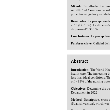
Método
: Estudio de tipo des
se utilizó el Cuestionario so
por el investigador y validad
Resultados
: La percepción d
al 10 (DE 1.66). La dimensió
de personal”, 36.1%.
Conclusiones
: La percepción
Palabras clave
: Calidad de 
Abstract
Introduction
: The World Heal
health care. The increasing 
less than ideal conditions. T
only 83% of the nursing notes
Objectives
: Determine the pe
Department in 2022.
Method
: Descriptive, cross
(Spanish version), which was 