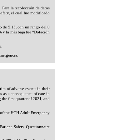
. Para la recolección de datos
Safety, el cual fue modificado
o de 5.15, con un rango del 0
% y la más baja fue “Dotación
o.
Emergencia.
tim of adverse events in their
s as a consequence of care in
the first quarter of 2021, and
aff of the HCH Adult Emergency
 Patient Safety Questionnaire