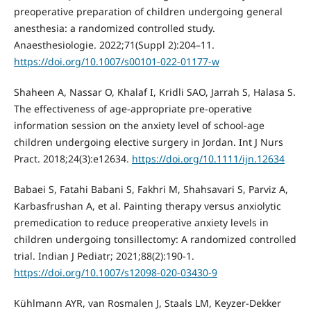
preoperative preparation of children undergoing general
anesthesia: a randomized controlled study.
Anaesthesiologie. 2022;71(Suppl 2):204–11.
https://doi.org/10.1007/s00101-022-01177-w
Shaheen A, Nassar O, Khalaf I, Kridli SAO, Jarrah S, Halasa S.
The effectiveness of age-appropriate pre-operative
information session on the anxiety level of school-age
children undergoing elective surgery in Jordan. Int J Nurs
Pract. 2018;24(3):e12634.
https://doi.org/10.1111/ijn.12634
Babaei S, Fatahi Babani S, Fakhri M, Shahsavari S, Parviz A,
Karbasfrushan A, et al. Painting therapy versus anxiolytic
premedication to reduce preoperative anxiety levels in
children undergoing tonsillectomy: A randomized controlled
trial. Indian J Pediatr; 2021;88(2):190-1.
https://doi.org/10.1007/s12098-020-03430-9
Kühlmann AYR, van Rosmalen J, Staals LM, Keyzer-Dekker