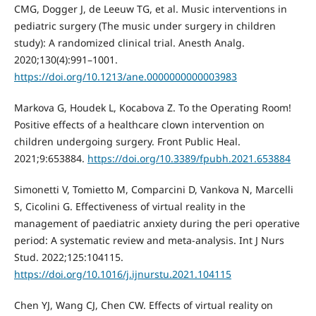
CMG, Dogger J, de Leeuw TG, et al. Music interventions in
pediatric surgery (The music under surgery in children
study): A randomized clinical trial. Anesth Analg.
2020;130(4):991–1001.
https://doi.org/10.1213/ane.0000000000003983
Markova G, Houdek L, Kocabova Z. To the Operating Room!
Positive effects of a healthcare clown intervention on
children undergoing surgery. Front Public Heal.
2021;9:653884.
https://doi.org/10.3389/fpubh.2021.653884
Simonetti V, Tomietto M, Comparcini D, Vankova N, Marcelli
S, Cicolini G. Effectiveness of virtual reality in the
management of paediatric anxiety during the peri operative
period: A systematic review and meta-analysis. Int J Nurs
Stud. 2022;125:104115.
https://doi.org/10.1016/j.ijnurstu.2021.104115
Chen YJ, Wang CJ, Chen CW. Effects of virtual reality on