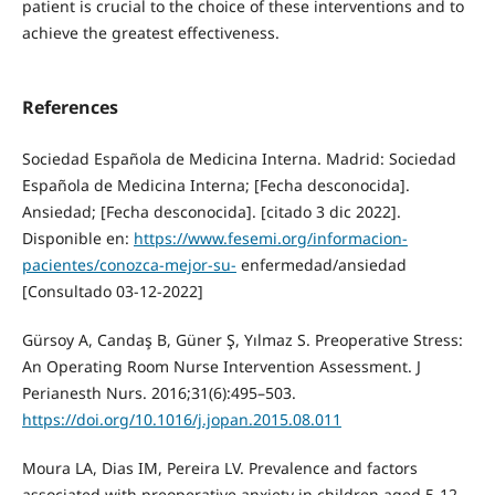
patient is crucial to the choice of these interventions and to
achieve the greatest effectiveness.
References
Sociedad Española de Medicina Interna. Madrid: Sociedad
Española de Medicina Interna; [Fecha desconocida].
Ansiedad; [Fecha desconocida]. [citado 3 dic 2022].
Disponible en:
https://www.fesemi.org/informacion-
pacientes/conozca-mejor-su-
enfermedad/ansiedad
[Consultado 03-12-2022]
Gürsoy A, Candaş B, Güner Ş, Yılmaz S. Preoperative Stress:
An Operating Room Nurse Intervention Assessment. J
Perianesth Nurs. 2016;31(6):495–503.
https://doi.org/10.1016/j.jopan.2015.08.011
Moura LA, Dias IM, Pereira LV. Prevalence and factors
associated with preoperative anxiety in children aged 5-12