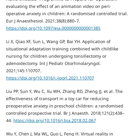
evaluating the effect of an animation video on peri-
operative anxiety in children: A randomised controlled trial.
Eur J Anaesthesiol. 2021;38(8):880–7.
https://doi.org/10.1097/eja.0000000000001385
Li X, Qiao XF, Sun L, Wang GP, Bai YH. Application of
situational adaptation training combined with childlike
nursing for children undergoing tonsillectomy or
adenoidectomy. Int J Pediatr Otorhinolaryngol.
2021;145:110707.
https://doi.org/10.1016/j.ijporl.2021.110707
Liu PP, Sun Y, Wu C, Xu WH, Zhang RD, Zheng JJ, et al. The
effectiveness of transport in a toy car for reducing
preoperative anxiety in preschool children: a randomised
controlled prospective trial. Br J Anaesth. 2018;121(2):438–
44.
https://doi.org/10.1016/j.bja.2018.02.067
Wu Y, Chen J, Ma WL, Guo L, Feng H. Virtual reality in