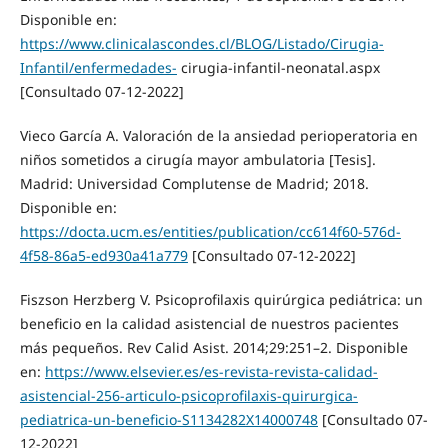
Disponible en:
https://www.clinicalascondes.cl/BLOG/Listado/Cirugia-
Infantil/enfermedades-
cirugia-infantil-neonatal.aspx
[Consultado 07-12-2022]
Vieco García A. Valoración de la ansiedad perioperatoria en
niños sometidos a cirugía mayor ambulatoria [Tesis].
Madrid: Universidad Complutense de Madrid; 2018.
Disponible en:
https://docta.ucm.es/entities/publication/cc614f60-576d-
4f58-86a5-ed930a41a779
[Consultado 07-12-2022]
Fiszson Herzberg V. Psicoprofilaxis quirúrgica pediátrica: un
beneficio en la calidad asistencial de nuestros pacientes
más pequeños. Rev Calid Asist. 2014;29:251–2. Disponible
en:
https://www.elsevier.es/es-revista-revista-calidad-
asistencial-256-articulo-psicoprofilaxis-quirurgica-
pediatrica-un-beneficio-S1134282X14000748
[Consultado 07-
12-2022]