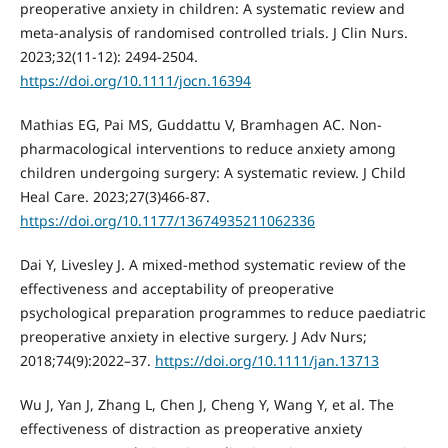
preoperative anxiety in children: A systematic review and
meta-analysis of randomised controlled trials. J Clin Nurs.
2023;32(11-12): 2494-2504.
https://doi.org/10.1111/jocn.16394
Mathias EG, Pai MS, Guddattu V, Bramhagen AC. Non-
pharmacological interventions to reduce anxiety among
children undergoing surgery: A systematic review. J Child
Heal Care. 2023;27(3)466-87.
https://doi.org/10.1177/13674935211062336
Dai Y, Livesley J. A mixed-method systematic review of the
effectiveness and acceptability of preoperative
psychological preparation programmes to reduce paediatric
preoperative anxiety in elective surgery. J Adv Nurs;
2018;74(9):2022–37.
https://doi.org/10.1111/jan.13713
Wu J, Yan J, Zhang L, Chen J, Cheng Y, Wang Y, et al. The
effectiveness of distraction as preoperative anxiety