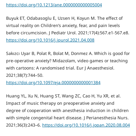
https://doi.org/10.1213/ane.0000000000005004
Buyuk ET, Odabasoglu E, Uzsen H, Koyun M. The effect of
virtual reality on Children’s anxiety, fear, and pain levels
before circumcision. J Pediatr Urol. 2021;17(4):567.e1-567.e8.
https://doi.org/10.1016/j.jpurol.2021.04.008
Sakızcı Uyar B, Polat R, Bolat M, Donmez A. Which is good for
pre-operative anxiety? Midazolam, video games or teaching
with cartoons: A randomised trial. Eur J Anaesthesiol.
2021;38(7):744–50.
https://doi.org/10.1097/eja.0000000000001384
Huang YL, Xu N, Huang ST, Wang ZC, Cao H, Yu XR, et al.
Impact of music therapy on preoperative anxiety and
degree of cooperation with anesthesia induction in children
with simple congenital heart disease. J Perianesthesia Nurs.
2021;36(3):243–6.
https://doi.org/10.1016/j.jopan.2020.08.004