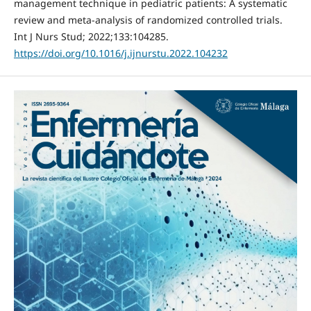
management technique in pediatric patients: A systematic
review and meta-analysis of randomized controlled trials.
Int J Nurs Stud; 2022;133:104285.
https://doi.org/10.1016/j.ijnurstu.2022.104232