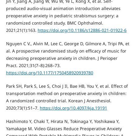
Jin Y, Jiang A, Jiang W, Wu W, Ye L, Kong X, et al. Self-
produced audio-visual animation introduction alleviates
preoperative anxiety in pediatric strabismus surgery: a
randomized controlled study. BMC Ophthalmol.
2021;21(1):163.
https://doi.org/10.1186/s12886-021-01922-6
Nguyen C V., Alvin M, Lee C, George D, Gilmore A, Tripi PA, et
al. A prospective randomised study on efficacy of music for
decreasing preoperative anxiety in children. J Perioper
Pract. 2021;31(7–8):268–73.
https://doi.org/10.1177/1750458920939780
Park SH, Park S, Lee S, Choi J Il, Bae HB, You Y, et al. Effect of
transportation method on preoperative anxiety in children:
A randomized controlled trial. Korean J Anesthesiol.
2020;73(1):51–7.
https://doi.org/10.4097/kja.19191
Hashimoto Y, Chaki T, Hirata N, Tokinaga Y, Yoshikawa Y,
Yamakage M. Video Glasses Reduce Preoperative Anxiety
Compared With Portable Multimedia Player in Children: A