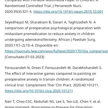
Randomized Controlled Trial. J Perianesth Nurs.
2020;35(3):321–5.
https://doi.org/10.1016/j.jopan.2019.10.001
Seyedhejazi M, Sharabiani B, Davari A, Taghizadieh N. A
comparison of preoperative psychological preparation with
midazolam premedication to reduce anxiety in children
undergoing adenotonsillectomy. African J Paediatr Surg.
2020;17(1–2):10–4. Disponible en:
https://journals.lww.com/ajps/fulltext/2020/17010/a_compariso
[Consultado 07-03-2023]
Forouzandeh N, Drees F, Forouzandeh M, Darakhshandeh S.
The effect of interactive games compared to painting on
preoperative anxiety in Iranian children: A randomized
clinical trial. Complement Ther Clin Pract. 2020;40:101211.
https://doi.org/10.1016/j.ctcp.2020.101211
Nair T, Choo CSC, Abdullah NS, Lee S, Teo LLE, Chen Y, et al.
Home-Initiated- Programme-to-Prepare-for-Operation: