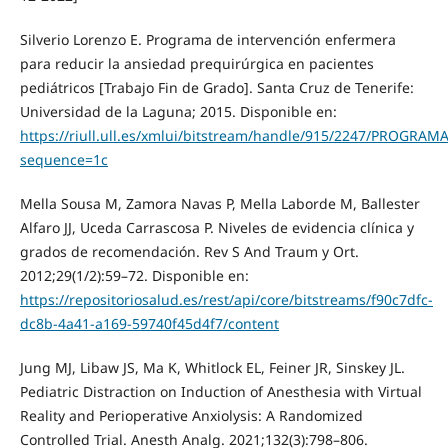
Silverio Lorenzo E. Programa de intervención enfermera
para reducir la ansiedad prequirúrgica en pacientes
pediátricos [Trabajo Fin de Grado]. Santa Cruz de Tenerife:
Universidad de la Laguna; 2015. Disponible en:
https://riull.ull.es/xmlui/bitstream/handle/915/2247/P
sequence=1c
Mella Sousa M, Zamora Navas P, Mella Laborde M, Ballester
Alfaro JJ, Uceda Carrascosa P. Niveles de evidencia clínica y
grados de recomendación. Rev S And Traum y Ort.
2012;29(1/2):59–72. Disponible en:
https://repositoriosalud.es/rest/api/core/bitstreams/f90c7dfc-
dc8b-4a41-a169-59740f45d4f7/content
Jung MJ, Libaw JS, Ma K, Whitlock EL, Feiner JR, Sinskey JL.
Pediatric Distraction on Induction of Anesthesia with Virtual
Reality and Perioperative Anxiolysis: A Randomized
Controlled Trial. Anesth Analg. 2021;132(3):798–806.