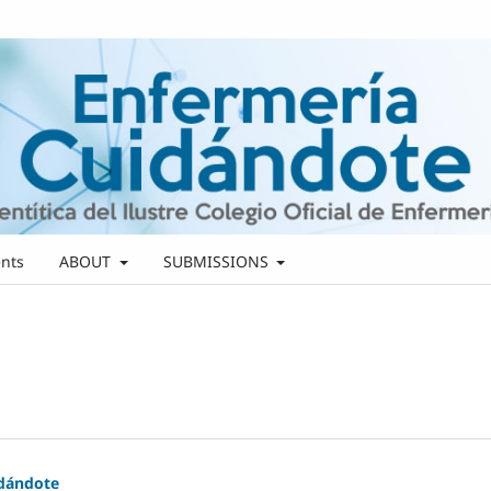
nts
ABOUT
SUBMISSIONS
idándote