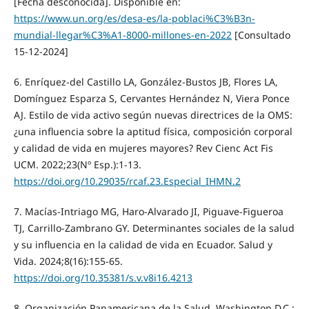
[Fecha desconocida]. Disponible en:
https://www.un.org/es/desa-es/la-poblaci%C3%B3n-
mundial-llegar%C3%A1-8000-millones-en-2022
[Consultado
15-12-2024]
6. Enríquez-del Castillo LA, González-Bustos JB, Flores LA,
Domínguez Esparza S, Cervantes Hernández N, Viera Ponce
AJ. Estilo de vida activo según nuevas directrices de la OMS:
¿una influencia sobre la aptitud física, composición corporal
y calidad de vida en mujeres mayores? Rev Cienc Act Fis
UCM. 2022;23(Nº Esp.):1-13.
https://doi.org/10.29035/rcaf.23.Especial_IHMN.2
7. Macías-Intriago MG, Haro-Alvarado JI, Piguave-Figueroa
TJ, Carrillo-Zambrano GY. Determinantes sociales de la salud
y su influencia en la calidad de vida en Ecuador. Salud y
Vida. 2024;8(16):155-65.
https://doi.org/10.35381/s.v.v8i16.4213
8. Organización Panamericana de la Salud. Washington D.C.: