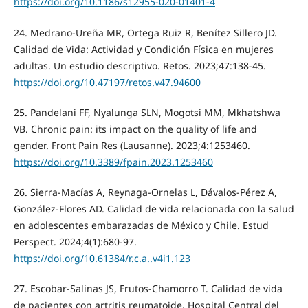
https://doi.org/10.1186/s12955-020-01401-4
24. Medrano-Ureña MR, Ortega Ruiz R, Benítez Sillero JD.
Calidad de Vida: Actividad y Condición Física en mujeres
adultas. Un estudio descriptivo. Retos. 2023;47:138-45.
https://doi.org/10.47197/retos.v47.94600
25. Pandelani FF, Nyalunga SLN, Mogotsi MM, Mkhatshwa
VB. Chronic pain: its impact on the quality of life and
gender. Front Pain Res (Lausanne). 2023;4:1253460.
https://doi.org/10.3389/fpain.2023.1253460
26. Sierra-Macías A, Reynaga-Ornelas L, Dávalos-Pérez A,
González-Flores AD. Calidad de vida relacionada con la salud
en adolescentes embarazadas de México y Chile. Estud
Perspect. 2024;4(1):680-97.
https://doi.org/10.61384/r.c.a..v4i1.123
27. Escobar-Salinas JS, Frutos-Chamorro T. Calidad de vida
de pacientes con artritis reumatoide, Hospital Central del